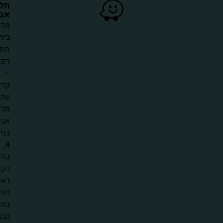
תל
אביב
מרפאות
בית
חולים
רפאל
–
קרית
עתידים,
תל
אביב-יפו.
בניין
4,
קליניקות
בקומה
ראשונה.
חניה
בתשלום
בבניין