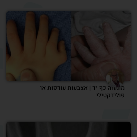
מומחה כף יד | אצבעות עודפות או
פולידקטילי