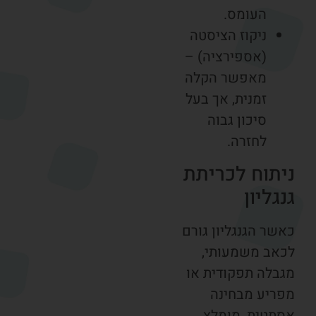
העומס.
ניקוז הציסטה
(אספירציה) –
מאפשר הקלה
זמנית, אך בעל
סיכון גבוה
לחזרה.
יתוח לכריתת
נגליון
שר הגנגליון גורם
כאב משמעותי,
גבלה תפקודית או
פריע מבחינה
סתטית, מומלץ