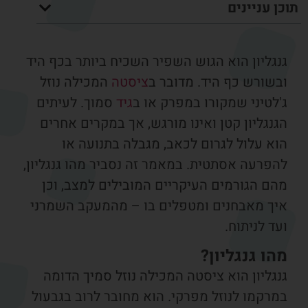
ן עניינים
נגליון הוא הגוש השפיר השכיח ביותר בכף היד
בשורש כף היד. מדובר ב
ציסטה
המכילה נוזל
'לטיני שמקורו במפרק או ב
גיד
סמוך. לעיתים
נגליון קטן ואינו מורגש, אך במקרים אחרים
וא עלול לגרום לכאב, מגבלה בתנועה או
הפרעה אסתטית. במאמר זה נסביר מהו גנגליון,
הם הגורמים העיקריים המובילים למצב, וכן
יך מאבחנים ומטפלים בו – מהמעקב השמרני
ד לניתוח.
הו גנגליון?
גליון הוא ציסטה המכילה נוזל סמיך הדומה
מרקמו לנוזל מפרקי. הוא מחובר לרוב בגבעול