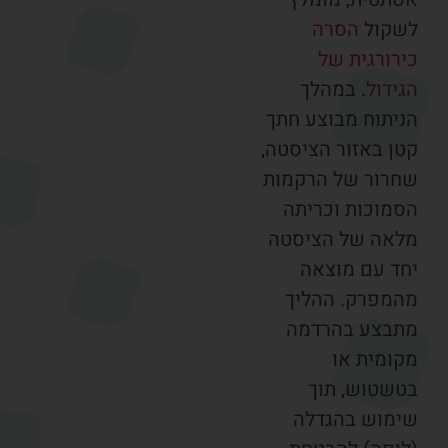
שקול
הסרה
ירורגית של
ידול
. במהלך
ניתוח מבוצע חתך
טן באזור הציסטה,
חרור של הרקמות
סמוכות וכריתה
לאה של הציסטה
חד עם מוצאה
המפרק. ההליך
תבצע בהרדמה
קומית או
טשטוש, תוך
ימוש בהגדלה