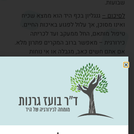
בועות.
סיכום –
גנגליון בכף היד הוא ממצא שכיח
ינו מסוכן, אך עלול לפגוע באיכות החיים.
יפול מותאם, החל ממעקב ועד לכריתה
ירורגית – מאפשר ברוב המקרים פתרון מלא.
ם אתם חשים כאב, מגבלה או אי נוחות
וצאה מגנגליון, מומלץ לפנות לייעוץ אצל
ומחה כף יד שיתאים לכם את הגישה הטיפולית
אופטימלית, כשזו שתסייע לכם לחזור לשגרת
יים מלאה.
ל ד״ר בועז גרנות
ר בועז גרנות – מומחה לכירורגיה של היד
יקרוכירורגיה, ומומחה בכירורגיה אורתופדית.
נהל תחום כירורגיית היד במרכז הרפואי הלל