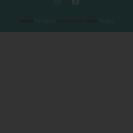
עוצב עי
mintz – בניית אתרים
| מנוהל ע"י
Indocs