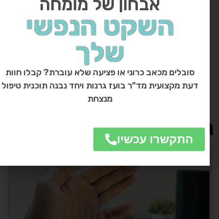
אבחון של מומחה
ה, בעל ניסיון רב בכריתת גנגליונים בשיטות
השקט הנפשי
כניות. חבר באיגודים מקצועיים בינלאומיים,
קפיד לשלב מקצועיות עם גישה אישית
שלך
מותאמת לכל מטופל.
מידע נוסף
על ד"ר גרנות
סובלים מכאב כרוני או פציעה שלא עוברת? קבלו חוות
דעת מקצועית מד"ר בועז גרנות ויחד נבנה תוכנית טיפול
מנצחת
מרים נוספים:
התקשרו עכשיו