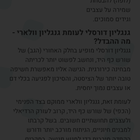
לופה) להבטחת
מירה על עצבים
ידים סמוכים.
נגליון דורסלי לעומת גנגליון וולארי -
ה ההבדל?
גליון דורסלי מופיע בחלק האחורי (הגב) של
ורש כף היד, ונחשב לפשוט יותר לכריתה
בחינה כירורגית. הגישה אליו מאפשרת חשיפה
ובה יותר של הציסטה, והסיכון לפגיעה בכלי דם
 עצבים נמוך יחסית.
ומת זאת, גנגליון וולארי ממוקם בצד הפנימי
הכפי) של שורש כף היד, קרוב לעורק הרדיאלי
לעצבים תחושתיים חשובים. בשל קרבתו
בנים חיוניים, הניתוח מורכב יותר ודורש
קפדה מירבית כדי למנוע פגיעה. במקרים