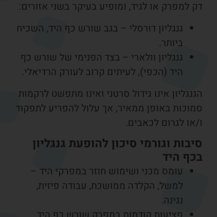
 למפרק או לגיד, ומופיע בעיקר בשני אזורים:
גנגליון דורסלי – בגב שורש כף היד, השכיח
ביותר.
גנגליון וולארי – בצד הפנימי של שורש כף
היד (הכפי), לעיתים קרוב לעורק הרדיאלי.
נגליון אינו גידול סרטני ואינו מתפשט לרקמות
מוכות באופן ממאיר, אך עלול להפריע לתפקוד
או לגרום לכאבים.
יבות וגורמי סיכון להופעת גנגליון
כף היד
עומס מכני ושימוש חוזר במפרקי היד –
למשל, הקלדה ממושכת, עבודה פיזית,
נגינה.
פציעות קודמות במפרק שורש כף היד.