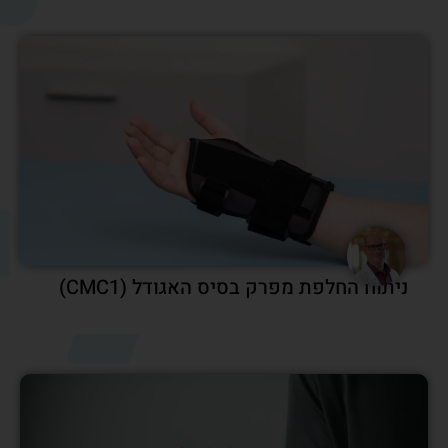
שבר באצבע ביד – איך מזהים, מה עושים
וכמה זמן לוקח להחלים?
כאבים באגודל – סיבות, אבחון וטיפול