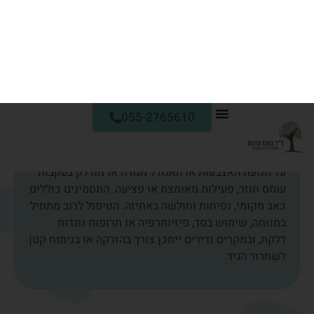
לפני שמדברים על דלקת בגידים חשוב להבין מהי בכלל דלקת.
תהליך דלקתי (Inflammation) שונה מתהליך זיהומי
(Infection). בשני המצבים מעורבים תאי הדם הלבנים ומערכת
החיסון, אך במקרה של זיהום – הגוף מגיב לגורם חיצוני כמו
חיידק או וירוס. לעומת זאת, בדלקת הגוף מגייס תאים וחומרים
במטרה לתקן רקמה שנפגעה. במילים אחרות, דלקת היא לעיתים
חלק מתהליך הריפוי הטבעי של הגוף.
לדוגמה: לאחר פעילות גופנית מאומצת, חלק מסיבי השריר
נקרעים. הגוף יוצר תגובה דלקתית סביב הסיבים הפגועים כדי
לפרק את הרקמה הפגועה ולבנות אותה מחדש.
כאשר הדלקת מתחילה בעקבות עומס או פגיעה ומסתיימת לאחר
הריפוי – אין צורך בהתערבות רפואית.
הבעיה מתחילה כאשר הדלקת אינה חולפת. לעיתים התהליך
הדלקתי ממשיך גם לאחר מנוחה, וכל עומס קטן גורם להחמרה
מחדש. במקרים כאלה הדלקת עלולה להפוך לבעיה כרונית