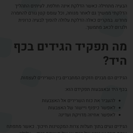
ההבדל בין טנדיניטיס
לטנדינוזיס
שתי המילים נשמעות דומות, אך מתארות מצבים מעט שונים:
טנדיניטיס (Tendinitis)
מצב דלקתי בגיד
נפיחות וכאב
לרוב קשור לעומס או פגיעה יחסית טרייה
טנדינוזיס (Tendinosis)
שינוי כרוני במבנה הגיד
פחות דלקת פעילה
נגרם משחיקה ממושכת של סיבי הגיד
בפועל, רבים משתמשים במונח ״דלקת בגיד״ גם למצבים כרוניים
של עומס על הגיד.