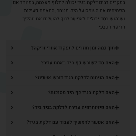
מתי כדאי לפנות
למומחה כף יד?
כאשר הכאב בכף היד נמשך יותר מכמה שבועות, מחמיר או
מגביל פעולות יומיומיות – מומלץ לפנות לבדיקה רפואית.
אבחון מוקדם מאפשר להבין האם מדובר בדלקת בגיד, בעיה
אחרת בכף היד או בעומס חולף, ולהתאים טיפול שיכול להקל על
הכאב ולמנוע החמרה.
סיכום
דלקת בגידים בכף היד ובשורש כף היד היא בעיה שכיחה
הנגרמת לרוב מעומס חוזר על הגידים. ברוב המקרים ניתן לטפל
בה בעזרת מנוחה, הפחתת עומס וטיפול מתאים. אם הכאב נמשך
או מגביל את התפקוד, מומלץ לפנות למומחה לכירורגיית כף היד
לצורך אבחון והכוונה לטיפול.