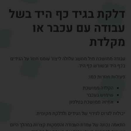
דלקות גידים בכף היד
קיימים מספר מצבים שכיחים יחסית של דלקות גידים באזור כף
היד.
דלקת בגיד האגודל – תסמונת דה
קרווין (De Quervain)
תסמונת דה קרוון
היא אחת הדלקות השכיחות ביותר בשורש כף
היד.
מדובר בדלקת של הגידים המניעים את האגודל.
תסמינים אופייניים:
כאב בצד החיצוני של שורש כף היד
כאב בזמן אחיזה או סחיטה
כאב בהרמת תינוק או שקית קניות
רגישות באזור בסיס האגודל