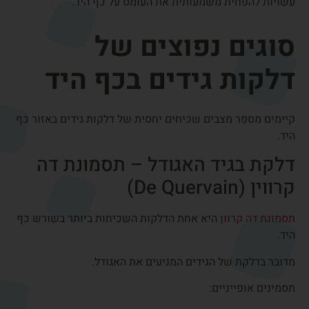
האבחנה נעשית לרוב בבדיקה קלינית פשוטה.
אצבע הדק (Trigger Finger)
אצבע הדק
היא מצב שבו הגיד המכופף של האצבע נלכד במעברו
בתעלה צרה בכף היד.
התוצאה היא:
קפיצה של האצבע בזמן תנועה
קושי ליישר את האצבע
נעילה של האצבע במצב כפוף
לעיתים התופעה בולטת במיוחד בשעות הבוקר.
דלקת בגידי שורש כף
היד