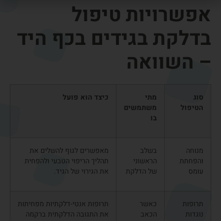
סד לשורש
כאשר
הסד מגביל את תנועת המפרק
כף היד
התנועה
ומפחית את העומס על הגיד
מחמירה
המודלק.
את הכאב
פיזיותרפיה
לאחר
מחזקים את השרירים ומשפרים
ותרגילים
ירידת
את תנועתיות הגידים, כדי למנוע
הדלקת
חזרה של הדלקת.
הראשונית
הזרקת
כאשר
הזרקה מקומית שמפחיתה את
סטרואידים
טיפול
הדלקת ומקלה על הכאב באזור
שמרני לא
הגיד.
מספיק
טיפול
במקרים
ניתוח זעיר שמטרתו לשחרר
ניתוחי
עמידים
לחץ על הגיד ולשפר את תנועתו.
לטיפול