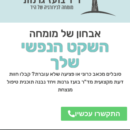
– השוואה
סוג
מתי
כיצד הוא פועל
הטיפול
משתמשים
בו
מנוחה
בשלב
מאפשרים לגוף להשלים את
והפחתת
הראשוני
תהליך הריפוי הטבעי ולהפחית
עומס
של הדלקת
את הגירוי של הגיד.
תרופות
כאשר
תרופות אנטי-דלקתיות מפחיתות
נוגדות
הכאב
את התגובה הדלקתית ברקמה
דלקת
משמעותי
ומקלות על הכאב.
יותר