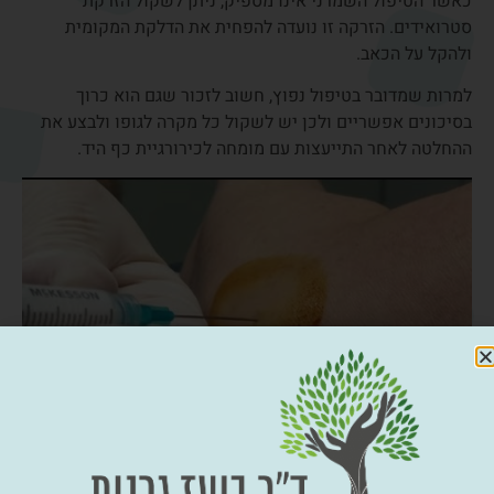
בגיד?
ברוב הגדול של המקרים אין צורך בניתוח. טיפול שמרני מתאים
יכול לפתור את הבעיה לחלוטין.
עם זאת, במקרים מעטים, ייתכן שיהיה צורך בהתערבות ניתוחית.
במיוחד במצבים כמו:
אצבע הדק
תסמונת דה קרוון
דלקות כרוניות שלא הגיבו לטיפול
מדובר בדרך כלל בניתוחים קטנים יחסית, שמטרתם לשחרר את
הגיד ולהפחית את הלחץ עליו.
אפשרויות טיפול
בדלקת בגידים בכף היד